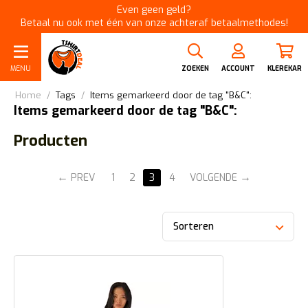
Even geen geld?
Betaal nu ook met één van onze achteraf betaalmethodes!
MENU
ZOEKEN
ACCOUNT
KLEREKAR
Home
/
Tags
/
Items gemarkeerd door de tag "B&C":
Items gemarkeerd door de tag "B&C":
Producten
PREV
1
2
3
4
VOLGENDE
Sorteren