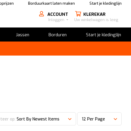
prijzen
Borduurkaart laten maken
Start je kledinglijn
ACCOUNT
KLEREKAR
Inloggen
Uw winkelwagen is leeg
Jassen
Borduren
Start je kledinglijn
teer op:
Sort By Newest Items
12 Per Page