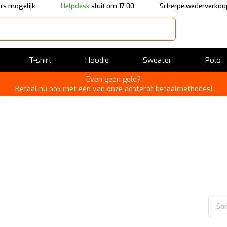
rs mogelijk
Helpdesk
sluit om 17:00
Scherpe wederverkoop
T-shirt
Hoodie
Sweater
Polo
Even geen geld?
Betaal nu ook met één van onze achteraf betaalmethodes!
Sor