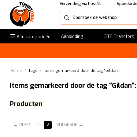
Verzending via PostNL
Spoedorde
Aanbieding
DTF Transfers
Alle categorieën
Home
/
Tags
/
Items gemarkeerd door de tag "Gildan":
Items gemarkeerd door de tag "Gildan":
Producten
PREV
1
2
VOLGENDE