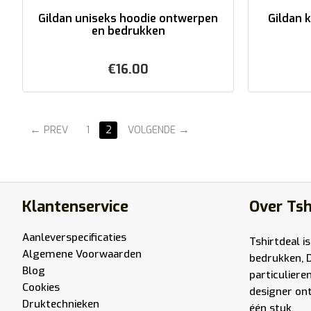
Gildan uniseks hoodie ontwerpen
Gildan 
en bedrukken
€
16.00
PREV
1
2
VOLGENDE
Klantenservice
Over Tsh
Aanleverspecificaties
Tshirtdeal is
Algemene Voorwaarden
bedrukken, 
Blog
particuliere
Cookies
designer ont
Druktechnieken
één stuk.