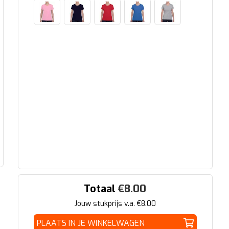
Totaal
€
8.00
Jouw stukprijs v.a. €
8.00
PLAATS IN JE WINKELWAGEN