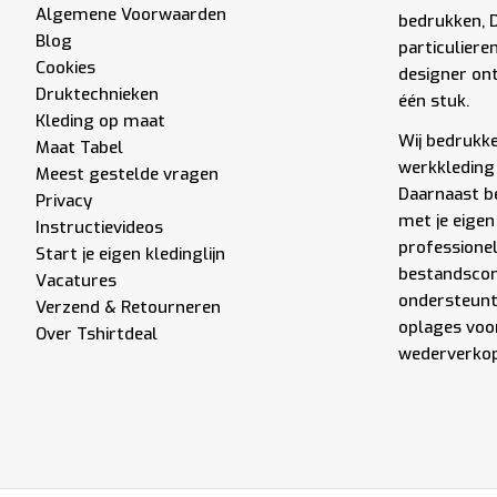
Algemene Voorwaarden
bedrukken, 
Blog
particuliere
Cookies
designer ont
Druktechnieken
één stuk.
Kleding op maat
Wij bedrukken
Maat Tabel
werkkleding 
Meest gestelde vragen
Daarnaast be
Privacy
met je eigen
Instructievideos
professione
Start je eigen kledinglijn
bestandscont
Vacatures
ondersteunt 
Verzend & Retourneren
oplages voor
Over Tshirtdeal
wederverkope