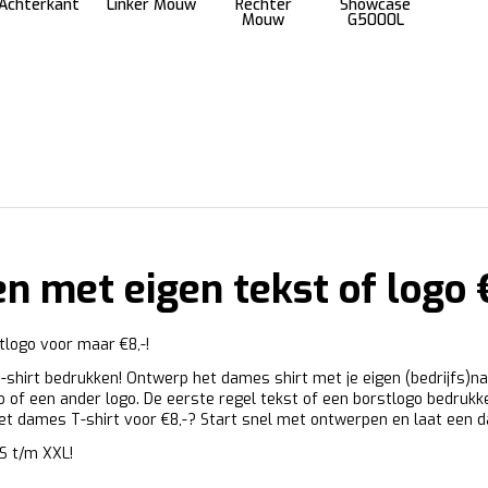
Achterkant
Linker Mouw
Rechter
Showcase
Mouw
G5000L
n met eigen tekst of logo €
tlogo voor maar €8,-!
hirt bedrukken! Ontwerp het dames shirt met je eigen (bedrijfs)na
go of een ander logo. De eerste regel tekst of een borstlogo bedrukke
 het dames T-shirt voor €8,-? Start snel met ontwerpen en laat een 
 S t/m XXL!