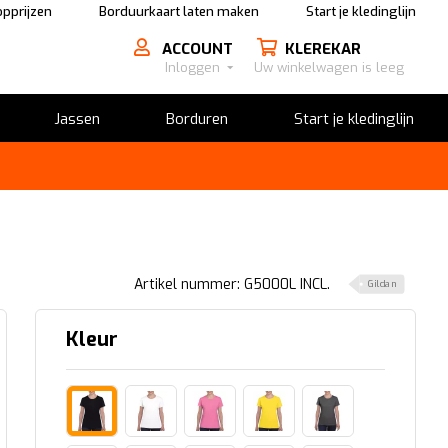
pprijzen
Borduurkaart laten maken
Start je kledinglijn
ACCOUNT
KLEREKAR
Inloggen
Uw winkelwagen is leeg
Jassen
Borduren
Start je kledinglijn
Artikel nummer: G5000L INCL.
Gildan
Kleur