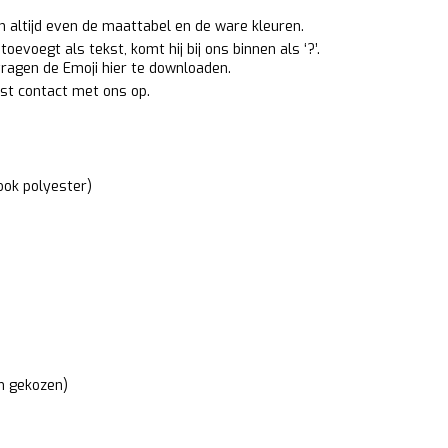
an altijd even de maattabel en de ware kleuren.
oevoegt als tekst, komt hij bij ons binnen als ‘?’.
 vragen de Emoji
hier
te downloaden.
st contact met ons op.
ook polyester)
m gekozen)