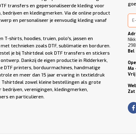
goe
DTF transfers en gepersonaliseerde kleding voor
n, bedrijven en kledingmerken. Via de online product
werp en personaliseer je eenvoudig kleding vanaf
Adr
 T-shirts, hoodies, truien, polo’s, jassen en
Nikk
298
met technieken zoals DTF, sublimatie en borduren.
Bel
stel je bij Tshirtdeal ook DTF transfers en stickers
 ontwerp. Dankzij de eigen productie in Ridderkerk,
Ope
le DTF printers, borduurmachines, handmatige
Ma 
Vrij
role en meer dan 15 jaar ervaring in textieldruk
Tshirtdeal zowel kleine bestellingen als grote
We
 bedrijven, verenigingen, kledingmerken,
Zat
rs en particulieren.