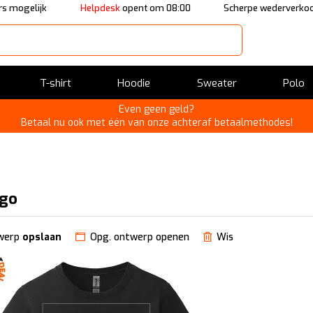
s mogelijk
Helpdesk
opent om 08:00
Scherpe wederverkoo
T-shirt
Hoodie
Sweater
Polo
Even geen geld?
Betaal nu ook met één van onze achteraf betaalmethodes!
ogo
werp
opslaan
Opg. ontwerp openen
Wis