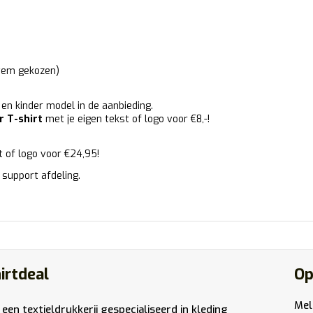
item gekozen)
en kinder model in de aanbieding.
r T-shirt
met je eigen tekst of logo voor €8,-!
 of logo voor €24,95!
 support afdeling.
irtdeal
Op
Mel
 een textieldrukkerij gespecialiseerd in kleding