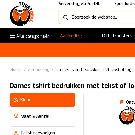
Verzending via PostNL
Spoedorder
Aanbieding
DTF Transfers
Alle categorieën
Home
/
Aanbieding
/
Dames tshirt bedrukken met tekst of logo
Dames tshirt bedrukken met tekst of l
Kleur
Ont
Maat & Aantal
Tekst toevoegen