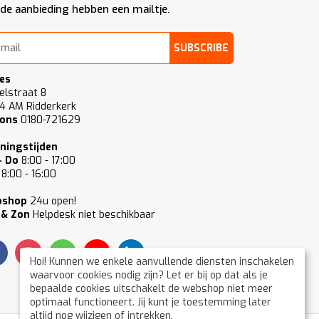
de aanbieding hebben een mailtje.
SUBSCRIBE
es
elstraat 8
4 AM Ridderkerk
 ons
0180-721629
ningstijden
- Do
8:00 - 17:00
8:00 - 16:00
bshop
24u open!
 & Zon
Helpdesk niet beschikbaar
Hoi! Kunnen we enkele aanvullende diensten inschakelen
waarvoor cookies nodig zijn? Let er bij op dat als je
bepaalde cookies uitschakelt de webshop niet meer
optimaal functioneert. Jij kunt je toestemming later
altijd nog wijzigen of intrekken.