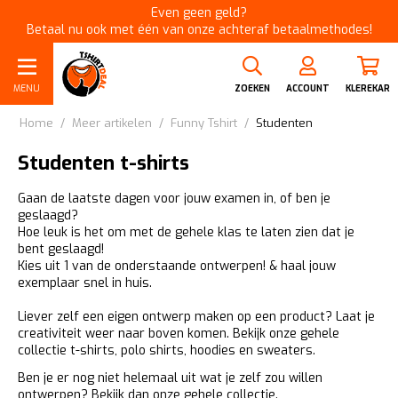
Even geen geld?
Betaal nu ook met één van onze achteraf betaalmethodes!
MENU
ZOEKEN
ACCOUNT
KLEREKAR
Home
/
Meer artikelen
/
Funny Tshirt
/
Studenten
Studenten t-shirts
Gaan de laatste dagen voor jouw examen in, of ben je
geslaagd?
Hoe leuk is het om met de gehele klas te laten zien dat je
bent geslaagd!
Kies uit 1 van de onderstaande ontwerpen! & haal jouw
exemplaar snel in huis.
Liever zelf een eigen ontwerp maken op een product? Laat je
creativiteit weer naar boven komen. Bekijk onze gehele
collectie
t-shirts
,
polo shirts
,
hoodies
en
sweaters
.
Ben je er nog niet helemaal uit wat je zelf zou willen
ontwerpen?
Bekijk dan onze gehele collectie.