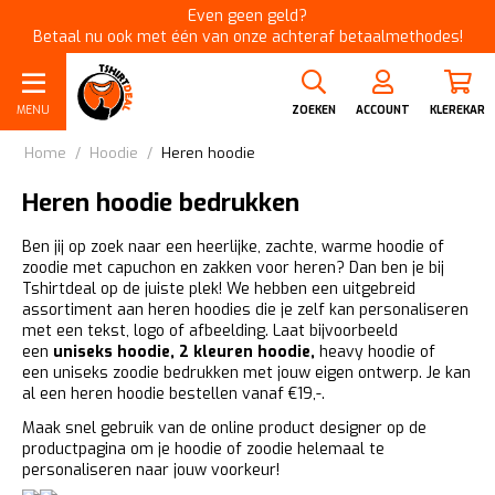
Even geen geld?
Betaal nu ook met één van onze achteraf betaalmethodes!
MENU
ZOEKEN
ACCOUNT
KLEREKAR
Home
/
Hoodie
/
Heren hoodie
Heren hoodie bedrukken
Ben jij op zoek naar een heerlijke, zachte, warme hoodie of
zoodie met capuchon en zakken voor heren? Dan ben je bij
Tshirtdeal op de juiste plek! We hebben een uitgebreid
assortiment aan heren hoodies die je zelf kan personaliseren
met een tekst, logo of afbeelding. Laat bijvoorbeeld
een
uniseks hoodie,
2 kleuren hoodie,
heavy hoodie
of
een
uniseks zoodie
bedrukken met jouw eigen ontwerp. Je kan
al een heren hoodie bestellen vanaf €19,-.
Maak snel gebruik van de online product designer op de
productpagina om je hoodie of zoodie helemaal te
personaliseren naar jouw voorkeur!