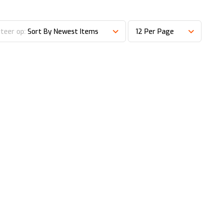
teer op:
Sort By Newest Items
12 Per Page