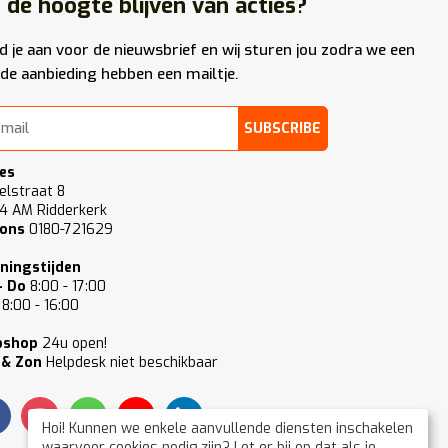
 de hoogte blijven van acties?
d je aan voor de nieuwsbrief en wij sturen jou zodra we een
de aanbieding hebben een mailtje.
SUBSCRIBE
es
elstraat 8
4 AM Ridderkerk
 ons
0180-721629
ningstijden
- Do
8:00 - 17:00
8:00 - 16:00
bshop
24u open!
 & Zon
Helpdesk niet beschikbaar
Hoi! Kunnen we enkele aanvullende diensten inschakelen
waarvoor cookies nodig zijn? Let er bij op dat als je