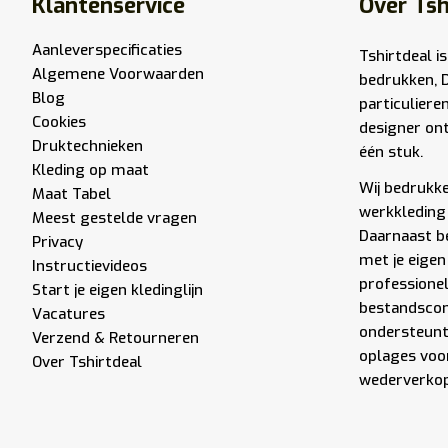
Klantenservice
Over Tsh
Aanleverspecificaties
Tshirtdeal is
Algemene Voorwaarden
bedrukken, 
Blog
particuliere
Cookies
designer ont
Druktechnieken
één stuk.
Kleding op maat
Wij bedrukken
Maat Tabel
werkkleding 
Meest gestelde vragen
Daarnaast be
Privacy
met je eigen
Instructievideos
professione
Start je eigen kledinglijn
bestandscont
Vacatures
ondersteunt 
Verzend & Retourneren
oplages voor
Over Tshirtdeal
wederverkope