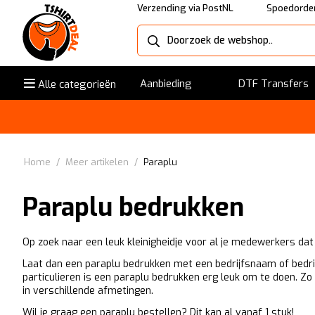
Verzending via PostNL
Spoedorder
Aanbieding
DTF Transfers
Alle categorieën
Home
/
Meer artikelen
/
Paraplu
Paraplu bedrukken
Op zoek naar een leuk kleinigheidje voor al je medewerkers dat
Laat dan een paraplu bedrukken met een bedrijfsnaam of bedrijf
particulieren is een paraplu bedrukken erg leuk om te doen. Zo
in verschillende afmetingen.
Wil je graag een paraplu bestellen? Dit kan al vanaf 1 stuk!