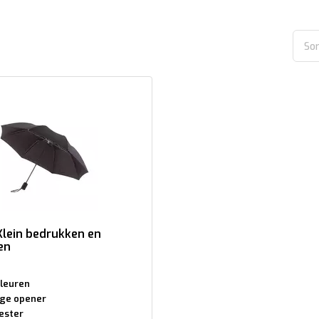
Sor
Klein bedrukken en
en
kleuren
ge opener
ester