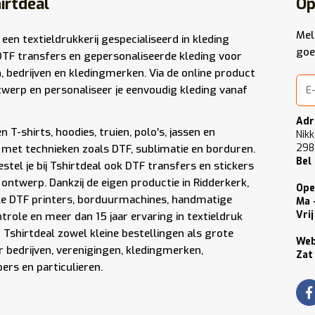
irtdeal
Op
Mel
 een textieldrukkerij gespecialiseerd in kleding
goe
DTF transfers en gepersonaliseerde kleding voor
n, bedrijven en kledingmerken. Via de online product
werp en personaliseer je eenvoudig kleding vanaf
Adr
 T-shirts, hoodies, truien, polo’s, jassen en
Nikk
298
met technieken zoals DTF, sublimatie en borduren.
Bel
stel je bij Tshirtdeal ook DTF transfers en stickers
 ontwerp. Dankzij de eigen productie in Ridderkerk,
Ope
le DTF printers, borduurmachines, handmatige
Ma 
Vrij
role en meer dan 15 jaar ervaring in textieldruk
Tshirtdeal zowel kleine bestellingen als grote
We
 bedrijven, verenigingen, kledingmerken,
Zat
rs en particulieren.