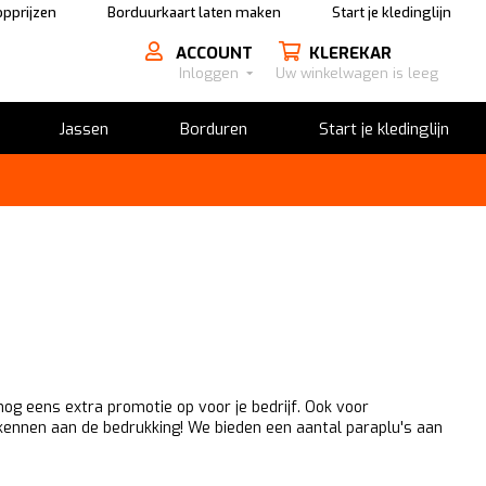
pprijzen
Borduurkaart laten maken
Start je kledinglijn
ACCOUNT
KLEREKAR
Inloggen
Uw winkelwagen is leeg
Jassen
Borduren
Start je kledinglijn
nog eens extra promotie op voor je bedrijf. Ook voor
erkennen aan de bedrukking! We bieden een aantal paraplu's aan