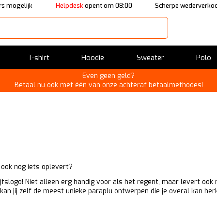
s mogelijk
Helpdesk
opent om 08:00
Scherpe wederverkoo
T-shirt
Hoodie
Sweater
Polo
Even geen geld?
Betaal nu ook met één van onze achteraf betaalmethodes!
 ook nog iets oplevert?
slogo! Niet alleen erg handig voor als het regent, maar levert ook 
 kan jij zelf de meest unieke paraplu ontwerpen die je overal kan h