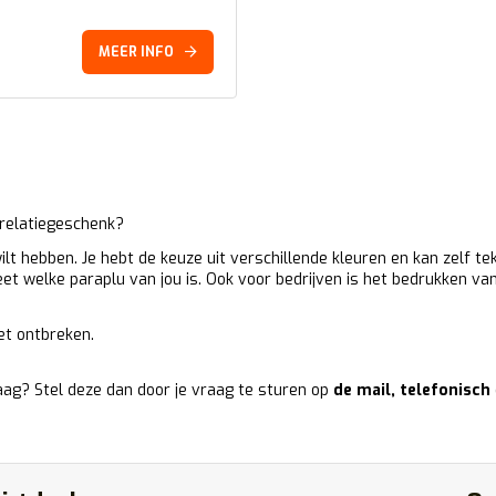
MEER INFO
 relatiegeschenk?
lt hebben. Je hebt de keuze uit verschillende kleuren en kan zelf te
d weet welke paraplu van jou is. Ook voor bedrijven is het bedrukken 
iet ontbreken.
aag? Stel deze dan door je vraag te sturen op
de mail
,
telefonisch