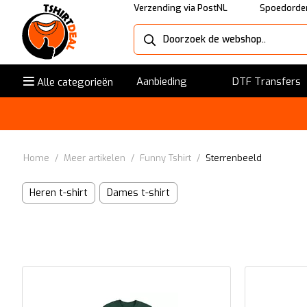
Verzending via PostNL
Spoedorder
Aanbieding
DTF Transfers
Alle categorieën
Home
/
Meer artikelen
/
Funny Tshirt
/
Sterrenbeeld
Heren t-shirt
Dames t-shirt