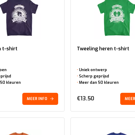
 t-shirt
Tweeling heren t-shirt
oen
Uniek ontwerp
prijsd
Scherp geprijsd
50 kleuren
Meer dan 50 kleuren
€
13.50
MEER INFO
MEER