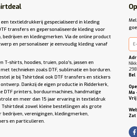
irtdeal
Op
Mel
 een textieldrukkerij gespecialiseerd in kleding
goe
DTF transfers en gepersonaliseerde kleding voor
n, bedrijven en kledingmerken. Via de online product
werp en personaliseer je eenvoudig kleding vanaf
Adr
 T-shirts, hoodies, truien, polo’s, jassen en
Nikk
298
met technieken zoals DTF, sublimatie en borduren.
Bel
stel je bij Tshirtdeal ook DTF transfers en stickers
 ontwerp. Dankzij de eigen productie in Ridderkerk,
Ope
le DTF printers, borduurmachines, handmatige
Ma 
Vrij
role en meer dan 15 jaar ervaring in textieldruk
Tshirtdeal zowel kleine bestellingen als grote
We
 bedrijven, verenigingen, kledingmerken,
Zat
rs en particulieren.