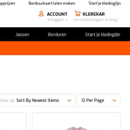
pprijzen
Borduurkaart laten maken
Start je kledinglijn
ACCOUNT
KLEREKAR
Inloggen
Uw winkelwagen is leeg
Jassen
Borduren
Start je kledinglijn
teer op:
Sort By Newest Items
12 Per Page