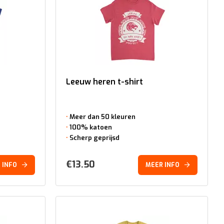
Leeuw heren t-shirt
Meer dan 50 kleuren
100% katoen
Scherp geprijsd
€
13.50
 INFO
MEER INFO