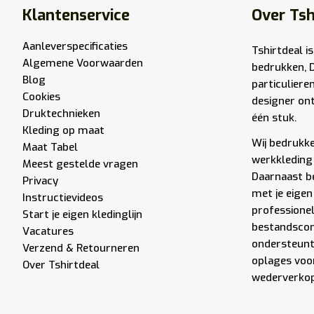
Klantenservice
Over Tsh
Aanleverspecificaties
Tshirtdeal is
Algemene Voorwaarden
bedrukken, 
Blog
particuliere
Cookies
designer ont
Druktechnieken
één stuk.
Kleding op maat
Wij bedrukken
Maat Tabel
werkkleding 
Meest gestelde vragen
Daarnaast be
Privacy
met je eigen
Instructievideos
professione
Start je eigen kledinglijn
bestandscont
Vacatures
ondersteunt 
Verzend & Retourneren
oplages voor
Over Tshirtdeal
wederverkope