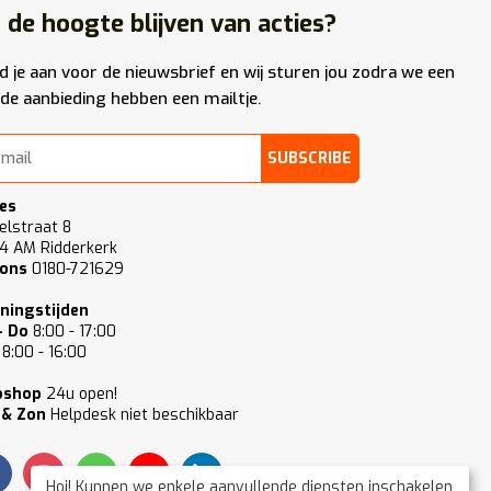
 de hoogte blijven van acties?
d je aan voor de nieuwsbrief en wij sturen jou zodra we een
de aanbieding hebben een mailtje.
SUBSCRIBE
es
elstraat 8
4 AM Ridderkerk
 ons
0180-721629
ningstijden
- Do
8:00 - 17:00
8:00 - 16:00
bshop
24u open!
 & Zon
Helpdesk niet beschikbaar
Hoi! Kunnen we enkele aanvullende diensten inschakelen