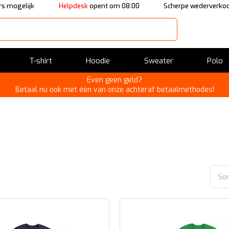
s mogelijk
Helpdesk
opent om 08:00
Scherpe wederverkoo
T-shirt
Hoodie
Sweater
Polo
Even geen geld?
Betaal nu ook met één van onze achteraf betaalmethodes!
Sor