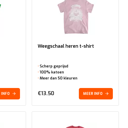
Weegschaal heren t-shirt
Scherp geprijsd
100% katoen
Meer dan 50 kleuren
€
13.50
 INFO
MEER INFO