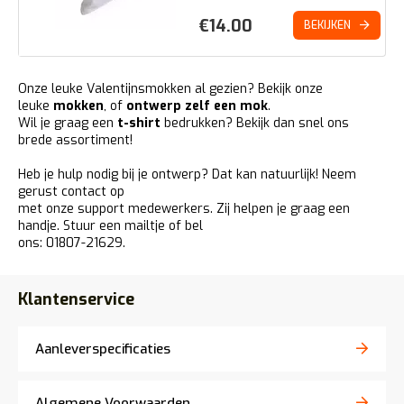
€
14.00
BEKIJKEN
Onze leuke Valentijnsmokken al gezien? Bekijk onze
leuke
mokken
, of
ontwerp zelf een mok
.
Wil je graag een
t-shirt
bedrukken? Bekijk dan snel ons
brede assortiment!
Heb je hulp nodig bij je ontwerp? Dat kan natuurlijk! Neem
gerust contact op
met onze support medewerkers. Zij helpen je graag een
handje.
Stuur een mailtje
of bel
ons: 01807-21629.
Klantenservice
Aanleverspecificaties
Algemene Voorwaarden