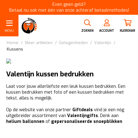
Even geen geld?
Betaal nu ook met één van onze achteraf betaalmethodes!
MENU
ZOEKEN
ACCOUNT
KLEREKAR
Home
/
Meer artikelen
/
Gelegenheden
/
Valentijn
/
Kussens
Valentijn kussen bedrukken
Laat voor jouw allerliefste een leuk kussen bedrukken. Een
kussen bedrukken met foto of een kussen bedrukken met
tekst, alles is mogelijk.
Op de website van onze partner
Giftdeals
vind je een nóg
uitgebreider assortiment van
Valentijngifts
. Denk aan
helium ballonnen
of
gepersonaliseerde snoepblikken