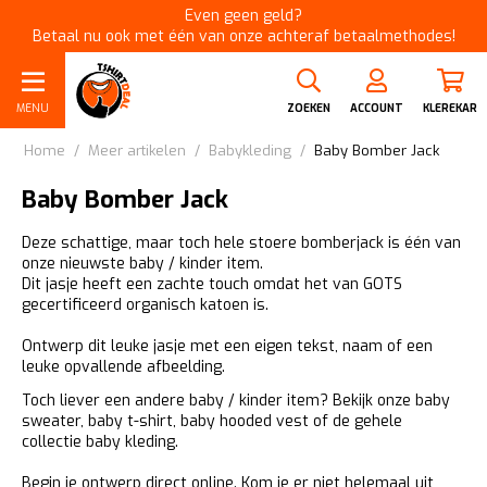
Even geen geld?
Betaal nu ook met één van onze achteraf betaalmethodes!
MENU
ZOEKEN
ACCOUNT
KLEREKAR
Home
/
Meer artikelen
/
Babykleding
/
Baby Bomber Jack
Baby Bomber Jack
Deze schattige, maar toch hele stoere bomberjack is één van
onze nieuwste baby / kinder item.
Dit jasje heeft een zachte touch omdat het van GOTS
gecertificeerd organisch katoen is.
Ontwerp dit leuke jasje met een eigen tekst, naam of een
leuke opvallende afbeelding.
Toch liever een andere baby / kinder item? Bekijk onze
baby
sweater
,
baby t-shirt
,
baby hooded vest
of de g
ehele
collectie baby kleding
.
Begin je ontwerp direct online. Kom je er niet helemaal uit