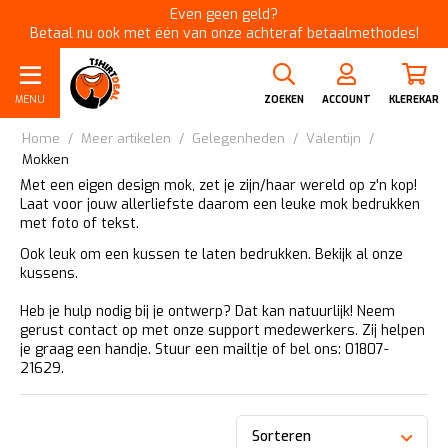
Even geen geld?
Betaal nu ook met één van onze achteraf betaalmethodes!
MENU
ZOEKEN
ACCOUNT
KLEREKAR
Home
/
Meer artikelen
/
Gelegenheden
/
Valentijn
/
Mokken
Met een eigen design mok, zet je zijn/haar wereld op z'n kop!
Laat voor jouw allerliefste daarom een leuke mok bedrukken
met foto of tekst.
Ook leuk om een kussen te laten bedrukken.
Bekijk al onze
kussens.
Heb je hulp nodig bij je ontwerp? Dat kan natuurlijk! Neem
gerust contact op met onze support medewerkers. Zij helpen
je graag een handje.
Stuur een mailtje
of bel ons: 01807-
21629.
Sorteren