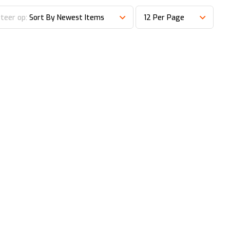
teer op:
Sort By Newest Items
12 Per Page