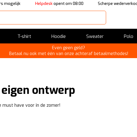
s mogelijk
Helpdesk
opent om 08:00
Scherpe wederverkoo
T-shirt
Hoodie
Sweater
Polo
Even geen geld?
Betaal nu ook met één van onze achteraf betaalmethodes!
e eigen ontwerp
k de must have voor in de zomer!