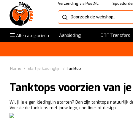
Verzending via PostNL
Spoedorder
Aanbieding
DTF Transfers
Alle categorieën
Home
/
Start je kledinglijn
/
Tanktop
Tanktops voorzien van j
Wil jij je eigen kledinglijn starten? Dan zijn tanktops natuurlij
Voorzie de tanktops met jouw logo, one-liner of design