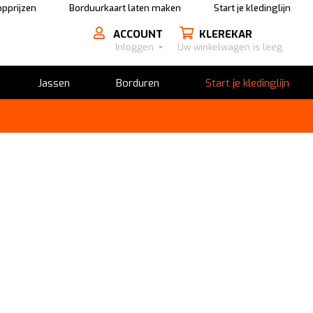
pprijzen
Borduurkaart laten maken
Start je kledinglijn
ACCOUNT
KLEREKAR
Inloggen
Uw winkelwagen is leeg
Jassen
Borduren
Start je kledinglijn