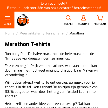
Even geen geld?
Betaal nu ook met één van onze achteraf betaalmethodes!
MENU
ZOEKEN
ACCOUNT
KLEREKAR
Home
/
Meer artikelen
/
Funny Tshirt
/
Marathon
Marathon T-shirts
Run baby Run! De halve marathon, de hele marathon, de
Nijmeegse vierdaagse, noem ze maar op.
Er zijn zo ongelofelijk veel marathons waaraan je mee kan
doen, maar niet heel veel originele shirtjes. Daar Maken wij
verandering in.
Wij hebben alvast wat toffe ontwerpjes gemaakt voor je
zodat je in de stijl kan rennen! De shirtjes zijn gemaakt van
100% polyester waardoor het erg comforabel is om in te
sporten.
Heb je zelf een ander idee voor een ontwerp? Dat kan