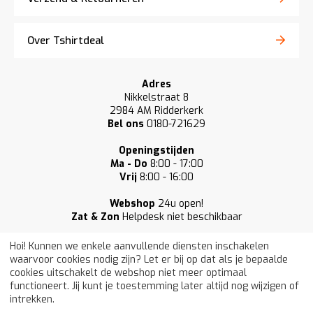
Over Tshirtdeal
Adres
Nikkelstraat 8
2984 AM Ridderkerk
Bel ons
0180-721629
Openingstijden
Ma - Do
8:00 - 17:00
Vrij
8:00 - 16:00
Webshop
24u open!
Zat & Zon
Helpdesk niet beschikbaar
Hoi! Kunnen we enkele aanvullende diensten inschakelen
waarvoor cookies nodig zijn? Let er bij op dat als je bepaalde
cookies uitschakelt de webshop niet meer optimaal
functioneert. Jij kunt je toestemming later altijd nog wijzigen of
Onze klanten beoordelen ons gemiddeld
intrekken.
met een:
9,3
/ 10 (33.877) | © 2009–