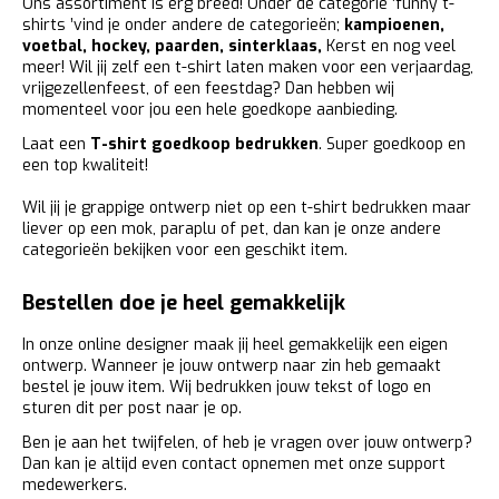
Ons assortiment is erg breed! Onder de categorie ‘funny t-
shirts ’vind je onder andere de categorieën;
kampioenen
,
voetbal
,
hockey
,
paarden
,
sinterklaas
,
Kerst
en nog veel
meer! Wil jij zelf een t-shirt laten maken voor een verjaardag,
vrijgezellenfeest, of een feestdag? Dan hebben wij
momenteel voor jou een hele goedkope aanbieding.
Laat een
T-shirt goedkoop bedrukken
. Super goedkoop en
een top kwaliteit!
Wil jij je grappige ontwerp niet op een t-shirt bedrukken maar
liever op een mok, paraplu of pet, dan kan je onze andere
categorieën bekijken voor een geschikt item.
Bestellen doe je heel gemakkelijk
In onze online designer maak jij heel gemakkelijk een eigen
ontwerp. Wanneer je jouw ontwerp naar zin heb gemaakt
bestel je jouw item. Wij bedrukken jouw tekst of logo en
sturen dit per post naar je op.
Ben je aan het twijfelen, of heb je vragen over jouw ontwerp?
Dan kan je altijd even contact opnemen met onze support
medewerkers.