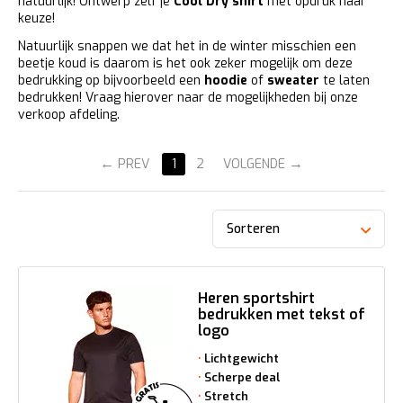
natuurlijk! Ontwerp zelf je
Cool Dry shirt
met opdruk naar
keuze!
Natuurlijk snappen we dat het in de winter misschien een
beetje koud is daarom is het ook zeker mogelijk om deze
bedrukking op bijvoorbeeld een
hoodie
of
sweater
te laten
bedrukken! Vraag hierover naar de mogelijkheden bij onze
verkoop afdeling.
PREV
1
2
VOLGENDE
Sorteren
Heren sportshirt
bedrukken met tekst of
logo
Lichtgewicht
Scherpe deal
Stretch