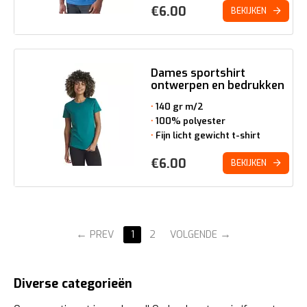
€
6.00
BEKIJKEN
Dames sportshirt
ontwerpen en bedrukken
140 gr m/2
100% polyester
Fijn licht gewicht t-shirt
€
6.00
BEKIJKEN
PREV
1
2
VOLGENDE
Diverse categorieën