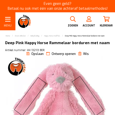
Even geen geld?
Betaal nu ook met één van onze achteraf betaalmethodes!
MENU
ZOEKEN
ACCOUNT
KLEREKAR
Home
/
Meer artikelen
/
Babykleding
/
Happy Horse Knuffels
/
Deep Pink Happy Horse Rammelaar borduren met naam
Deep Pink Happy Horse Rammelaar borduren met naam
Artikel nummer: HH 132113 BOR.
Opslaan
Ontwerp openen
Wis