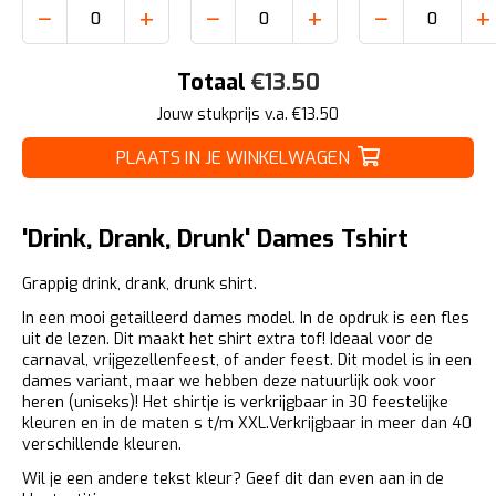
−
+
−
+
−
+
Totaal
€
13.50
Jouw stukprijs v.a. €
13.50
PLAATS IN JE WINKELWAGEN
'Drink, Drank, Drunk' Dames Tshirt
Grappig drink, drank, drunk shirt.
In een mooi getailleerd dames model. In de opdruk is een fles
uit de lezen. Dit maakt het shirt extra tof! Ideaal voor de
carnaval, vrijgezellenfeest, of ander feest. Dit model is in een
dames variant, maar we hebben deze natuurlijk ook voor
heren (uniseks)! Het shirtje is verkrijgbaar in 30 feestelijke
kleuren en in de maten s t/m XXL.Verkrijgbaar in meer dan 40
verschillende kleuren.
Wil je een andere tekst kleur? Geef dit dan even aan in de