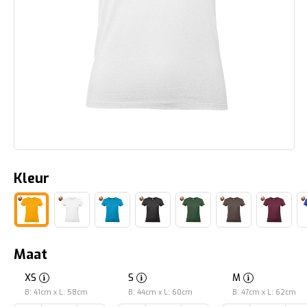
Kleur
Maat
XS
S
M
B: 41cm x L: 58cm
B: 44cm x L: 60cm
B: 47cm x L: 62cm