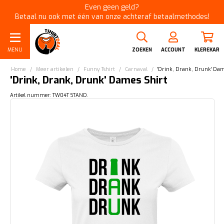
Even geen geld?
Betaal nu ook met één van onze achteraf betaalmethodes!
MENU
ZOEKEN
ACCOUNT
KLEREKAR
Home
/
Meer artikelen
/
Funny Tshirt
/
Carnaval
/
'Drink, Drank, Drunk' Dam
'Drink, Drank, Drunk' Dames Shirt
Artikel nummer: TW04T STAND.