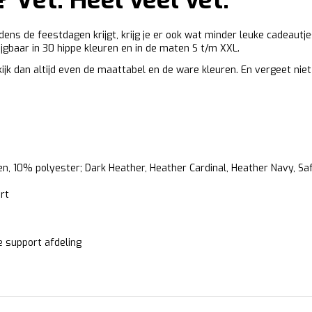
? Vet. Heel veel vet.
jdens de feestdagen krijgt, krijg je er ook wat minder leuke cadeautje
jgbaar in 30 hippe kleuren en in de maten S t/m XXL.
ekijk dan altijd even de maattabel en de ware kleuren. En vergeet nie
n, 10% polyester; Dark Heather, Heather Cardinal, Heather Navy, Sa
rt
 support afdeling