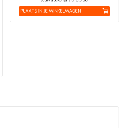
Jouw stukprijs v.a. €
13.50
PLAATS IN JE WINKELWAGEN