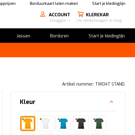
pprijzen
Borduurkaart laten maken
Start je kledinglijn
ACCOUNT
KLEREKAR
Inloggen
Uw winkelwagen is leeg
Jassen
Borduren
Start je kledinglijn
Artikel nummer: TW04T STAND.
Kleur