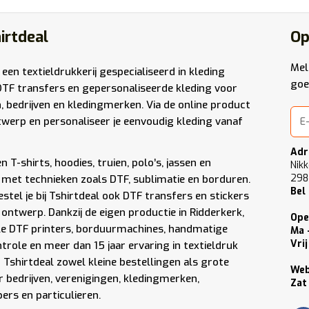
irtdeal
Op
Mel
 een textieldrukkerij gespecialiseerd in kleding
goe
DTF transfers en gepersonaliseerde kleding voor
n, bedrijven en kledingmerken. Via de online product
werp en personaliseer je eenvoudig kleding vanaf
Adr
 T-shirts, hoodies, truien, polo’s, jassen en
Nikk
298
met technieken zoals DTF, sublimatie en borduren.
Bel
stel je bij Tshirtdeal ook DTF transfers en stickers
 ontwerp. Dankzij de eigen productie in Ridderkerk,
Ope
le DTF printers, borduurmachines, handmatige
Ma 
Vrij
role en meer dan 15 jaar ervaring in textieldruk
Tshirtdeal zowel kleine bestellingen als grote
We
 bedrijven, verenigingen, kledingmerken,
Zat
rs en particulieren.