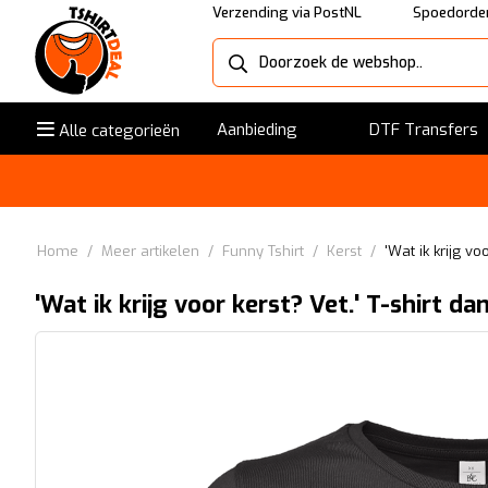
Verzending via PostNL
Spoedorder
Aanbieding
DTF Transfers
Alle categorieën
Home
/
Meer artikelen
/
Funny Tshirt
/
Kerst
/
'Wat ik krijg vo
'Wat ik krijg voor kerst? Vet.' T-shirt d