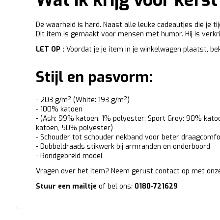
Wat ik krijg voor kerst
De waarheid is hard. Naast alle leuke cadeautjes die je ti
Dit item is gemaakt voor mensen met humor. Hij is verkri
LET OP :
Voordat je je item in je winkelwagen plaatst, b
Stijl en pasvorm:
- 203 g/m² (White: 193 g/m²)
- 100% katoen
- (Ash: 99% katoen, 1% polyester; Sport Grey: 90% katoe
katoen, 50% polyester)
- Schouder tot schouder nekband voor beter draagcomfo
- Dubbeldraads stikwerk bij armranden en onderboord
- Rondgebreid model
Vragen over het item? Neem gerust contact op met onze
Stuur een mailtje
of bel ons:
0180-721629