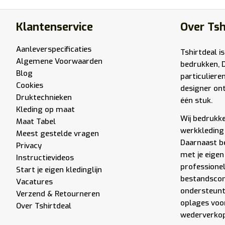
Klantenservice
Over Tsh
Aanleverspecificaties
Tshirtdeal is
Algemene Voorwaarden
bedrukken, 
Blog
particuliere
Cookies
designer ont
Druktechnieken
één stuk.
Kleding op maat
Wij bedrukken
Maat Tabel
werkkleding 
Meest gestelde vragen
Daarnaast be
Privacy
met je eigen
Instructievideos
professione
Start je eigen kledinglijn
bestandscont
Vacatures
ondersteunt 
Verzend & Retourneren
oplages voor
Over Tshirtdeal
wederverkope