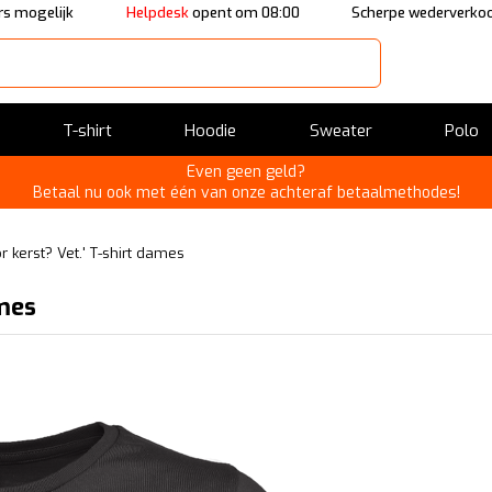
s mogelijk
Helpdesk
opent om 08:00
Scherpe wederverkoo
T-shirt
Hoodie
Sweater
Polo
Even geen geld?
Betaal nu ook met één van onze achteraf betaalmethodes!
or kerst? Vet.' T-shirt dames
ames