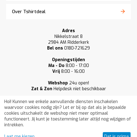
Over Tshirtdeal
Adres
Nikkelstraat 8
2984 AM Ridderkerk
Bel ons
0180-721629
Openingstijden
Ma - Do
8:00 - 17:00
Vrij
8:00 - 16:00
Webshop
24u open!
Zat & Zon
Helpdesk niet beschikbaar
Hoi! Kunnen we enkele aanvullende diensten inschakelen
waarvoor cookies nodig zijn? Let er bij op dat als je bepaalde
cookies uitschakelt de webshop niet meer optimaal
functioneert. Jij kunt je toestemming later altijd nog wijzigen of
Onze klanten beoordelen ons gemiddeld
intrekken.
met een:
9,3
/ 10 (33.877) | © 2009–
Laat me kiezen
Dat is prima