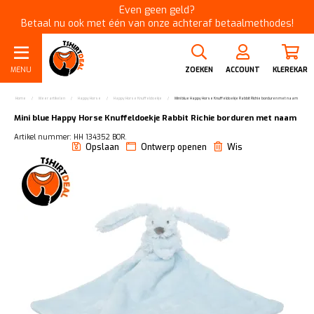
Even geen geld?
Betaal nu ook met één van onze achteraf betaalmethodes!
MENU
ZOEKEN
ACCOUNT
KLEREKAR
Home
/
Meer artikelen
/
Happy Horse
/
Happy Horse Knuffeldoekje
/
Mini blue Happy Horse Knuffeldoekje Rabbit Richie borduren met naam
Mini blue Happy Horse Knuffeldoekje Rabbit Richie borduren met naam
Artikel nummer: HH 134352 BOR.
Opslaan
Ontwerp openen
Wis