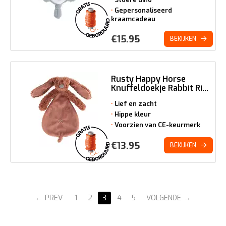
Gepersonaliseerd
kraamcadeau
€
15.95
BEKIJKEN
Rusty Happy Horse
Knuffeldoekje Rabbit Ri...
Lief en zacht
Hippe kleur
Voorzien van CE-keurmerk
€
13.95
BEKIJKEN
PREV
1
2
3
4
5
VOLGENDE