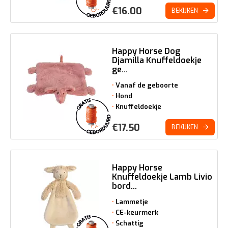
€
16.00
BEKIJKEN
Happy Horse Dog
Djamilla Knuffeldoekje
ge...
Vanaf de geboorte
Hond
Knuffeldoekje
€
17.50
BEKIJKEN
Happy Horse
Knuffeldoekje Lamb Livio
bord...
Lammetje
CE-keurmerk
Schattig