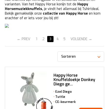
varianten. Van het
Happy Horse konijn
tot de
Happy
Horsemuziekknuffels
,
je vindt het allemaal bij Tshirtdeal.
Bekijk gemakkelijk onze
collectie van Happy Horse
en kom
erachter of er iets voor jou bij zit!
PREV
1
2
3
4
5
VOLGENDE
Sorteren
Happy Horse
Knuffeldoekje Donkey
Diego ge...
Ezel Diego
Tuttle
CE-keurmerk