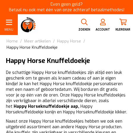
Even geen geld?
Betaal nu ook met één van onze achteraf betaalmethodes!
MENU
ZOEKEN
ACCOUNT
KLEREKAR
Home
/
Meer artikelen
/
Happy Horse
/
Happy Horse Knuffeldoekje
Happy Horse Knuffeldoekje
De schattige Happy Horse knuffeldoekjes zijn altijd een leuk
geschenk om te geven als kraam cadeau of aan je eigen
kindje! Je kan het Happy Horse knuffeldoekje personaliseren
met een naam of geboortedatum. Wij borduren dit gratis
voor je op één van de oren. Onze Happy Horse knuffeldoekjes
zijn verkrijgbaar in allerlei verschillende dieren, zoals
het
Happy Horseknuffeldoekje aap
,
Happy
Horseknuffeldoekje konijn
en
Happy Horseknuffeldoekje kikker.
Naast onze Happy Horse knuffeldoekjes hebben we ook een
uitgebreid assortiment aan andere Happy Horse producten.
Alle knuffels zijn verkrijgbaar in verschillende kleuren en