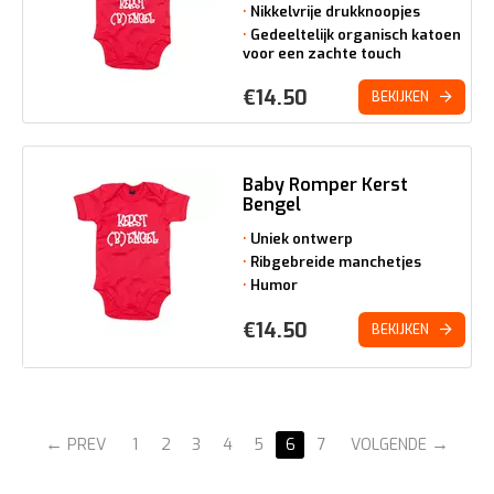
Nikkelvrije drukknoopjes
Gedeeltelijk organisch katoen
voor een zachte touch
€
14.50
BEKIJKEN
Baby Romper Kerst
Bengel
Uniek ontwerp
Ribgebreide manchetjes
Humor
€
14.50
BEKIJKEN
PREV
1
2
3
4
5
6
7
VOLGENDE