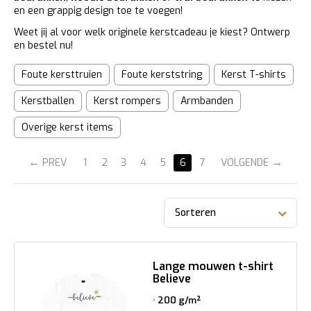
en een grappig design toe te voegen!
Weet jij al voor welk originele kerstcadeau je kiest? Ontwerp
en bestel nu!
Foute kersttruien
Foute kerststring
Kerst T-shirts
Kerstballen
Kerst rompers
Armbanden
Overige kerst items
PREV
1
2
3
4
5
6
7
VOLGENDE
Sorteren
Lange mouwen t-shirt
Believe
200 g/m²