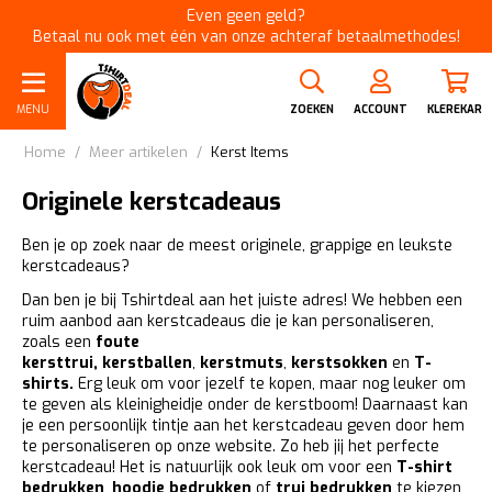
Even geen geld?
Betaal nu ook met één van onze achteraf betaalmethodes!
MENU
ZOEKEN
ACCOUNT
KLEREKAR
Home
/
Meer artikelen
/
Kerst Items
Originele kerstcadeaus
Ben je op zoek naar de meest originele, grappige en leukste
kerstcadeaus?
Dan ben je bij Tshirtdeal aan het juiste adres! We hebben een
ruim aanbod aan kerstcadeaus die je kan personaliseren,
zoals een
foute
kersttrui
,
kerstballen
,
kerstmuts
,
kerstsokken
en
T-
shirts
.
Erg leuk om voor jezelf te kopen, maar nog leuker om
te geven als kleinigheidje onder de kerstboom! Daarnaast kan
je een persoonlijk tintje aan het kerstcadeau geven door hem
te personaliseren op onze website. Zo heb jij het perfecte
kerstcadeau! Het is natuurlijk ook leuk om voor een
T-shirt
bedrukken
,
hoodie bedrukken
of
trui bedrukken
te kiezen