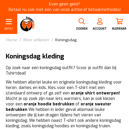
Even geen geld?
Betaal nu ook met één van onze achteraf betaalmethodes!
MENU
ZOEKEN
ACCOUNT
KLEREKAR
Home
/
Meer artikelen
/
Koningsdag
Koningsdag kleding
Op zoek naar een koningsdag outfit? Scoor je outfit dan bij
Tshirtdeal!
We hebben allerlei leuke en originele koningsdag kleding voor
heren, dames en kids. Kies voor een T-shirt met een
standaard ontwerp of ga zelf een
oranje shirt ontwerpen!
Mocht je op zoek zijn naar iets warmers, kan je ook kiezen
voor een
oranje hoodie bedrukken
of
oranje sweater
bedrukken
We hebben in ieder geval allemaal leuke
ontwerpen die jij kan dragen tijdens het vieren van
koningsdag. We hebben naast T-shirt ook andere koningsdag
kleding, zoals koningsdag hoodies en koningsdag truien.