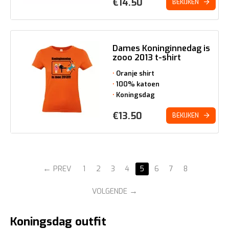
€
14.50
BEKIJKEN
Dames Koninginnedag is
zooo 2013 t-shirt
Oranje shirt
100% katoen
Koningsdag
€
13.50
BEKIJKEN
PREV
1
2
3
4
5
6
7
8
VOLGENDE
Koningsdag outfit