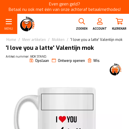
Even geen geld?
Betaal nu ook met één van onze achteraf betaalmethodes!
MENU
ZOEKEN
ACCOUNT
KLEREKAR
Home
/
Meer artikelen
/
Mokken
/
'I love you a latte' Valentijn mok
'I love you a latte' Valentijn mok
Artikel nummer: MOK STAND.
Opslaan
Ontwerp openen
Wis