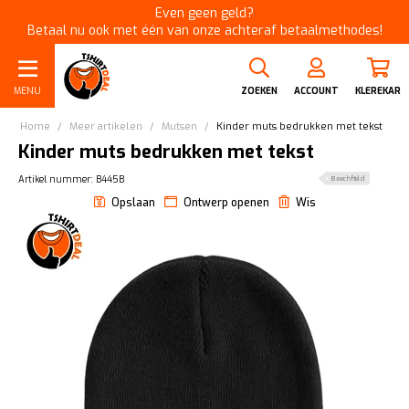
Even geen geld?
Betaal nu ook met één van onze achteraf betaalmethodes!
MENU
ZOEKEN
ACCOUNT
KLEREKAR
Home
/
Meer artikelen
/
Mutsen
/
Kinder muts bedrukken met tekst
Kinder muts bedrukken met tekst
Artikel nummer: B445B
Beechfield
Opslaan
Ontwerp openen
Wis