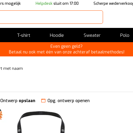
rs mogelijk
Helpdesk
sluit om 17:00
Scherpe wederverkoop
T-shirt
Hoodie
Sweater
Polo
Even geen geld?
Betaal nu ook met één van onze achteraf betaalmethodes!
ort met naam
Ontwerp
opslaan
Opg. ontwerp openen