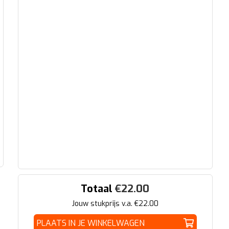
Totaal
€
22.00
Jouw stukprijs v.a. €
22.00
PLAATS IN JE WINKELWAGEN