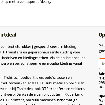
ct op met onze support afdeling.
irtdeal
Op
Mel
 een textieldrukkerij gespecialiseerd in kleding
goe
DTF transfers en gepersonaliseerde kleding voor
n, bedrijven en kledingmerken. Via de online product
werp en personaliseer je eenvoudig kleding vanaf
Adr
 T-shirts, hoodies, truien, polo’s, jassen en
Nikk
298
met technieken zoals DTF, sublimatie en borduren.
Bel
stel je bij Tshirtdeal ook DTF transfers en stickers
 ontwerp. Dankzij de eigen productie in Ridderkerk,
Ope
le DTF printers, borduurmachines, handmatige
Ma 