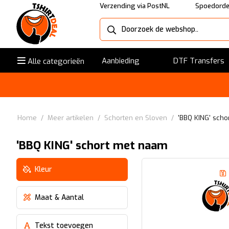
Verzending via PostNL
Spoedorde
Aanbieding
DTF Transfers
Alle categorieën
Home
/
Meer artikelen
/
Schorten en Sloven
/
'BBQ KING' sch
'BBQ KING' schort met naam
Kleur
Maat & Aantal
Tekst toevoegen