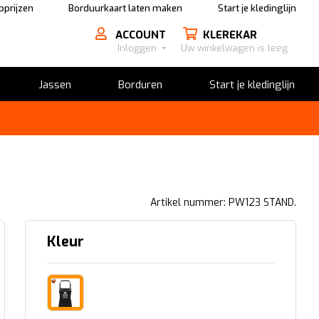
prijzen
Borduurkaart laten maken
Start je kledinglijn
ACCOUNT
KLEREKAR
Inloggen
Uw winkelwagen is leeg
Jassen
Borduren
Start je kledinglijn
Artikel nummer: PW123 STAND.
Kleur