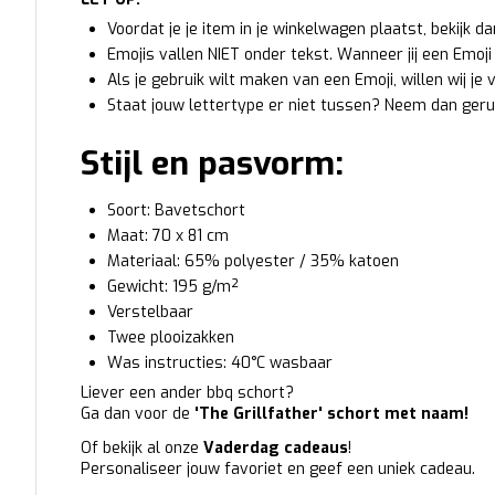
Voordat je je item in je winkelwagen plaatst, bekijk d
Emojis vallen NIET onder tekst. Wanneer jij een Emoji t
Als je gebruik wilt maken van een Emoji, willen wij je
Staat jouw lettertype er niet tussen? Neem dan geru
Stijl en pasvorm:
Soort: Bavetschort
Maat: 70 x 81 cm
Materiaal: 65% polyester / 35% katoen
Gewicht: 195 g/m²
Verstelbaar
Twee plooizakken
Was instructies: 40°C wasbaar
Liever een ander bbq schort?
Ga dan voor de
'The Grillfather' schort met naam
!
Of bekijk al onze
Vaderdag cadeaus
!
Personaliseer jouw favoriet en geef een uniek cadeau.