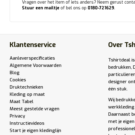
Vragen over het item of iets anders? Neem gerust conta
Stuur een mailtje
of bel ons op
0180-721629
.
Klantenservice
Over Tsh
Aanleverspecificaties
Tshirtdeal is
Algemene Voorwaarden
bedrukken, 
Blog
particuliere
Cookies
designer ont
Druktechnieken
één stuk.
Kleding op maat
Wij bedrukken
Maat Tabel
werkkleding 
Meest gestelde vragen
Daarnaast be
Privacy
met je eigen
Instructievideos
professione
Start je eigen kledinglijn