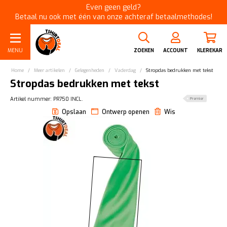
Even geen geld?
Betaal nu ook met één van onze achteraf betaalmethodes!
MENU
ZOEKEN
ACCOUNT
KLEREKAR
Home
/
Meer artikelen
/
Gelegenheden
/
Vaderdag
/
Stropdas bedrukken met tekst
Stropdas bedrukken met tekst
Artikel nummer: PR750 INCL.
Premier
Opslaan
Ontwerp openen
Wis