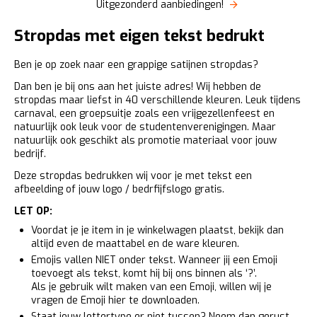
Uitgezonderd aanbiedingen!
Stropdas met eigen tekst bedrukt
Ben je op zoek naar een grappige satijnen stropdas?
Dan ben je bij ons aan het juiste adres! Wij hebben de
stropdas maar liefst in 40 verschillende kleuren. Leuk tijdens
carnaval, een groepsuitje zoals een vrijgezellenfeest en
natuurlijk ook leuk voor de studentenverenigingen. Maar
natuurlijk ook geschikt als promotie materiaal voor jouw
bedrijf.
Deze stropdas bedrukken wij voor je met tekst een
afbeelding of jouw logo / bedrfijfslogo gratis.
LET OP:
Voordat je je item in je winkelwagen plaatst, bekijk dan
altijd even de maattabel en de ware kleuren.
Emojis vallen NIET onder tekst. Wanneer jij een Emoji
toevoegt als tekst, komt hij bij ons binnen als ‘?’.
Als je gebruik wilt maken van een Emoji, willen wij je
vragen de Emoji
hier
te downloaden.
Staat jouw lettertype er niet tussen? Neem dan gerust