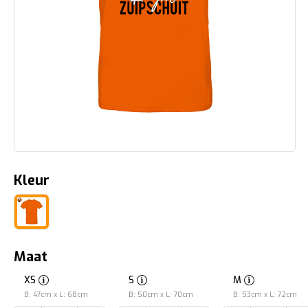
Kleur
Maat
XS
S
M
B: 47cm x L: 68cm
B: 50cm x L: 70cm
B: 53cm x L: 72cm