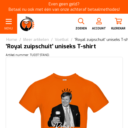
Even geen geld?
Betaal nu ook met één van onze achteraf betaalmethodes!
MENU
ZOEKEN
ACCOUNT
KLEREKAR
Home
/
Meer artikelen
/
Voetbal
/
'Royal zuipschuit' uniseks T-sh
'Royal zuipschuit' uniseks T-shirt
Artikel nummer: TU03T STAND.