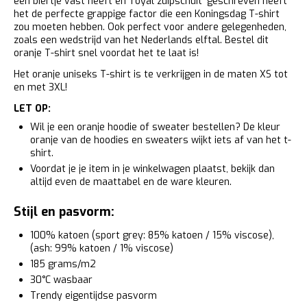
een biertje vast heeft en 'royal zuipschuit' geschreven heeft
het de perfecte grappige factor die een Koningsdag T-shirt
zou moeten hebben. Ook perfect voor andere gelegenheden,
zoals een wedstrijd van het Nederlands elftal. Bestel dit
oranje T-shirt snel voordat het te laat is!
Het oranje uniseks T-shirt is te verkrijgen in de maten XS tot
en met 3XL!
LET OP:
Wil je een oranje hoodie of sweater bestellen? De kleur
oranje van de hoodies en sweaters wijkt iets af van het t-
shirt.
Voordat je je item in je winkelwagen plaatst, bekijk dan
altijd even de maattabel en de ware kleuren.
Stijl en pasvorm:
100% katoen (sport grey: 85% katoen / 15% viscose),
(ash: 99% katoen / 1% viscose)
185 grams/m2
30°C wasbaar
Trendy eigentijdse pasvorm