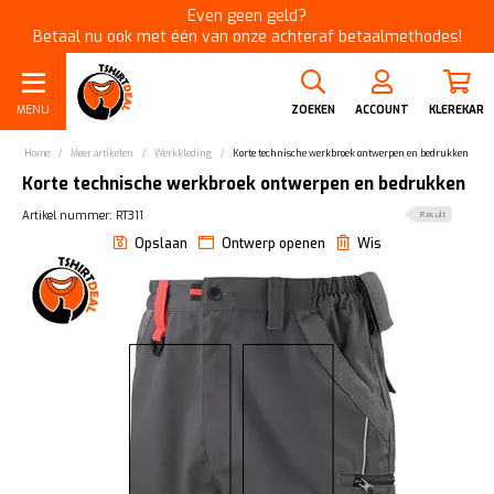
Even geen geld?
Betaal nu ook met één van onze achteraf betaalmethodes!
MENU
ZOEKEN
ACCOUNT
KLEREKAR
Home
/
Meer artikelen
/
Werkkleding
/
Korte technische werkbroek ontwerpen en bedrukken
Korte technische werkbroek ontwerpen en bedrukken
Artikel nummer: RT311
Result
Opslaan
Ontwerp openen
Wis