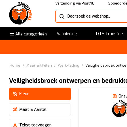
Verzending via PostNL
Spoedorde
Aanbieding
DTF Transfers
Alle categorieën
Home
/
Meer artikelen
/
Werkkleding
/
Veiligheidsbroek ontw
Veiligheidsbroek ontwerpen en bedrukk
Kleur
Ont
Maat & Aantal
Tekst toevoegen