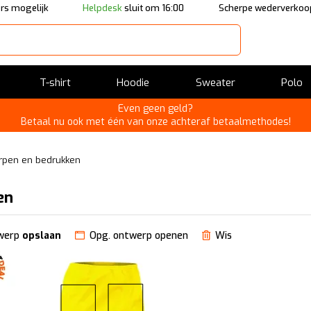
rs mogelijk
Helpdesk
sluit om 16:00
Scherpe wederverkoo
T-shirt
Hoodie
Sweater
Polo
Even geen geld?
Betaal nu ook met één van onze achteraf betaalmethodes!
erpen en bedrukken
en
werp
opslaan
Opg. ontwerp openen
Wis