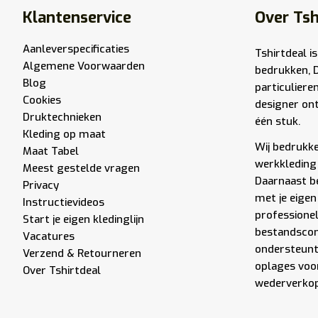
Klantenservice
Over Tsh
Aanleverspecificaties
Tshirtdeal is
Algemene Voorwaarden
bedrukken, 
Blog
particuliere
Cookies
designer ont
Druktechnieken
één stuk.
Kleding op maat
Wij bedrukken
Maat Tabel
werkkleding 
Meest gestelde vragen
Daarnaast be
Privacy
met je eigen
Instructievideos
professione
Start je eigen kledinglijn
bestandscont
Vacatures
ondersteunt 
Verzend & Retourneren
oplages voor
Over Tshirtdeal
wederverkope