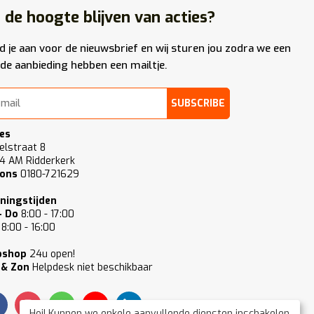
 de hoogte blijven van acties?
d je aan voor de nieuwsbrief en wij sturen jou zodra we een
de aanbieding hebben een mailtje.
SUBSCRIBE
es
elstraat 8
4 AM Ridderkerk
 ons
0180-721629
ningstijden
- Do
8:00 - 17:00
8:00 - 16:00
bshop
24u open!
 & Zon
Helpdesk niet beschikbaar
Hoi! Kunnen we enkele aanvullende diensten inschakelen