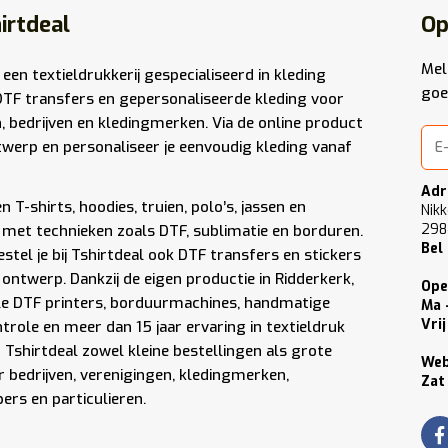
irtdeal
Op
Mel
 een textieldrukkerij gespecialiseerd in kleding
goe
DTF transfers en gepersonaliseerde kleding voor
n, bedrijven en kledingmerken. Via de online product
werp en personaliseer je eenvoudig kleding vanaf
Adr
 T-shirts, hoodies, truien, polo’s, jassen en
Nikk
298
met technieken zoals DTF, sublimatie en borduren.
Bel
stel je bij Tshirtdeal ook DTF transfers en stickers
 ontwerp. Dankzij de eigen productie in Ridderkerk,
Ope
le DTF printers, borduurmachines, handmatige
Ma 
Vrij
role en meer dan 15 jaar ervaring in textieldruk
Tshirtdeal zowel kleine bestellingen als grote
We
 bedrijven, verenigingen, kledingmerken,
Zat
rs en particulieren.