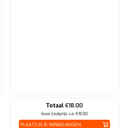
Totaal
€
18.00
Jouw stukprijs v.a. €
18.00
PLAATS IN JE WINKELWAGEN