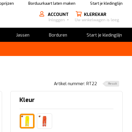
pprijzen
Borduurkaart laten maken
Start je kledinglijn
ACCOUNT
KLEREKAR
Inloggen
Uw winkelwagen is leeg
Jassen
Borduren
Start je kledinglijn
Artikel nummer: RT22
Result
Kleur