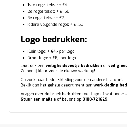
1ste regel tekst: + €4,-
2e regel tekst: + €1,50
3e regel tekst: + €2,-
Iedere volgende regel: + €1,50
Logo bedrukken:
Klein logo: + €4,- per logo
Groot logo: + €8,- per logo
Laat ook een
veiligheidsvestje bedrukken
of
veilighe
Zo ben jij klaar voor de nieuwe werkdag!
Op zoek naar bedrijfskleding voor een andere branche?
Bekijk dan het gehele assortiment aan
werkkleding be
Vragen over de broek bedrukken met logo of wat anders
Stuur een mailtje
of bel ons op
0180-721629
.