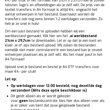
€4,- per stuk. In het formaat van 21cm x 29,7cm kan je zoveel
teksten, logo's en afbeeldingen als je zelf wilt. De prijs van de
textiel transfers in A4 formaat is altijd €4,- ongeacht het
aantal ontwerpen in het bestand. Daarnaast worden de
transfers ook nog eens binnen 1-2 werkdagen verzonden. Zo
heb je ze snel in huis!
Om een juist bestand te uploaden hebben wij een
werkbestand gemaakt. Klik hier om het
.ai werkbestand
21cm x 29,7cm
te downloaden. Let er op dat je een kant en
klaar .ai of .eps bestand upload. Wij zullen de bestanden,
namelijk niet meer controleren! In een bestand kan je zoveel
ontwerpen plaatsen als je zelf wilt. Als het maar past in het
A4 formaat!
Upload snel je bestand en bestel je A4 DTF transfers voor
maar €4,- per stuk!
Let op:
Op werkdagen voor 12:00 besteld, nog dezelfde dag
verzonden! (Mits deze optie beschikbaar is)
Dit geldt alleen als er wordt gekozen
voor
geen
bestandscontrole, kies hier dus alleen voor als
je er zeker van bent dat jouw geüploade bestand