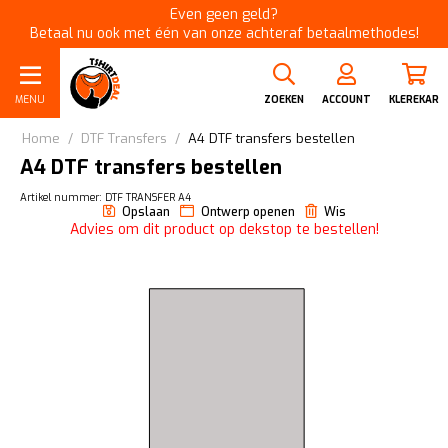
Even geen geld?
Betaal nu ook met één van onze achteraf betaalmethodes!
MENU
ZOEKEN
ACCOUNT
KLEREKAR
Home
/
DTF Transfers
/
A4 DTF transfers bestellen
A4 DTF transfers bestellen
Artikel nummer: DTF TRANSFER A4
Opslaan
Ontwerp openen
Wis
Advies om dit product op dekstop te bestellen!