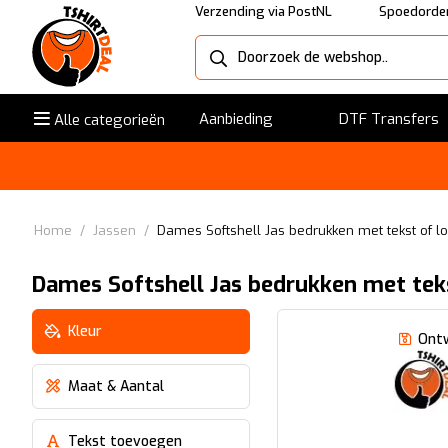
Verzending via PostNL
Spoedorder
Aanbieding
DTF Transfers
Alle categorieën
Home
/
Jassen
/
Dames Softshell Jas bedrukken met tekst of l
Dames Softshell Jas bedrukken met tek
Kleur
Ont
Maat & Aantal
Tekst toevoegen