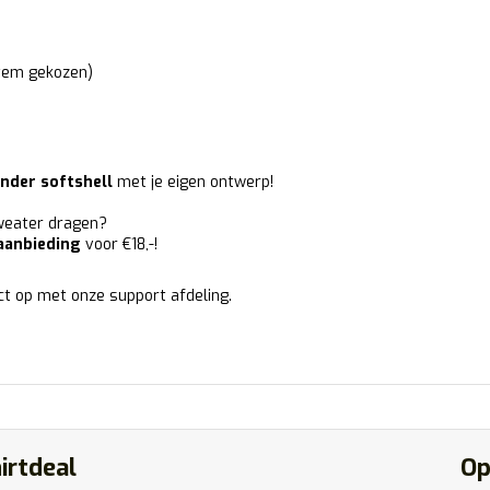
item gekozen)
nder softshell
met je eigen ontwerp!
weater dragen?
aanbieding
voor €18,-!
ct op met onze support afdeling.
irtdeal
Op