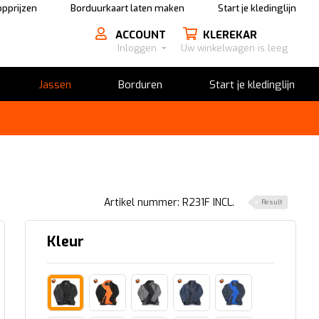
pprijzen
Borduurkaart laten maken
Start je kledinglijn
ACCOUNT
KLEREKAR
Inloggen
Uw winkelwagen is leeg
Jassen
Borduren
Start je kledinglijn
Artikel nummer: R231F INCL.
Result
Kleur