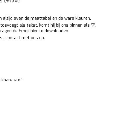
XS t/m XXL!
an altijd even de maattabel en de ware kleuren.
oevoegt als tekst, komt hij bij ons binnen als ‘?’.
 vragen de Emoji
hier
te downloaden.
st contact met ons op.
rukbare stof