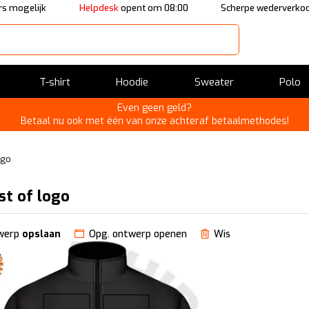
s mogelijk
Helpdesk
opent om 08:00
Scherpe wederverkoo
T-shirt
Hoodie
Sweater
Polo
Even geen geld?
Betaal nu ook met één van onze achteraf betaalmethodes!
ogo
st of logo
werp
opslaan
Opg. ontwerp openen
Wis