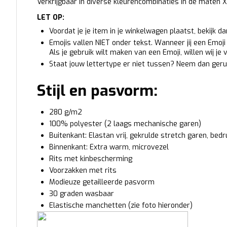
Verkrijgbaar in diverse kleurencombinaties in de maten 
LET OP:
Voordat je je item in je winkelwagen plaatst, bekijk d
Emojis vallen NIET onder tekst. Wanneer jij een Emoji t
Als je gebruik wilt maken van een Emoji, willen wij je
Staat jouw lettertype er niet tussen? Neem dan geru
Stijl en pasvorm:
280 g/m2
100% polyester (2 laags mechanische garen)
Buitenkant: Elastan vrij, gekrulde stretch garen, bed
Binnenkant: Extra warm, microvezel
Rits met kinbescherming
Voorzakken met rits
Modieuze getailleerde pasvorm
30 graden wasbaar
Elastische manchetten (zie foto hieronder)