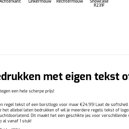
Achterkant
Linkermouw
Rechtermouw
Showcase
R231F
edrukken met eigen tekst o
tegen een hele scherpe prijs!
n regel tekst of een borstlogo voor maar €24,95! Laat de softshell 
e het allebei laten bedrukken of wil je meerdere regels tekst of logo
 luchtdoorlatend. Dit maakt het een geschikte jas voor verschillen
 al vanaf 1 stuk!