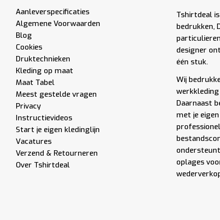
Aanleverspecificaties
Tshirtdeal is
Algemene Voorwaarden
bedrukken, 
Blog
particuliere
Cookies
designer ont
Druktechnieken
één stuk.
Kleding op maat
Wij bedrukken
Maat Tabel
werkkleding 
Meest gestelde vragen
Daarnaast be
Privacy
met je eigen
Instructievideos
professione
Start je eigen kledinglijn
bestandscont
Vacatures
ondersteunt 
Verzend & Retourneren
oplages voor
Over Tshirtdeal
wederverkope