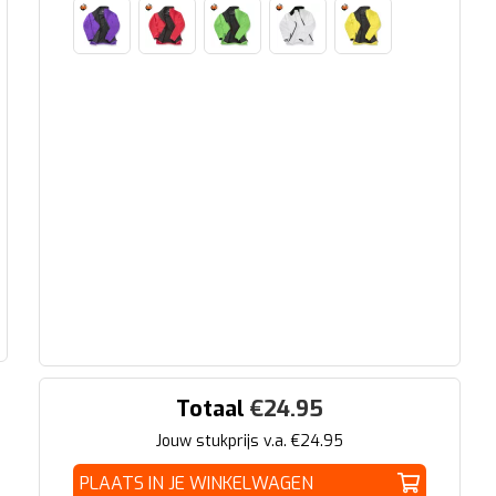
Totaal
€
24.95
Jouw stukprijs v.a. €
24.95
PLAATS IN JE WINKELWAGEN