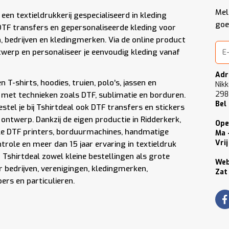
Mel
 een textieldrukkerij gespecialiseerd in kleding
goe
DTF transfers en gepersonaliseerde kleding voor
n, bedrijven en kledingmerken. Via de online product
werp en personaliseer je eenvoudig kleding vanaf
Adr
 T-shirts, hoodies, truien, polo’s, jassen en
Nikk
298
met technieken zoals DTF, sublimatie en borduren.
Bel
stel je bij Tshirtdeal ook DTF transfers en stickers
 ontwerp. Dankzij de eigen productie in Ridderkerk,
Ope
le DTF printers, borduurmachines, handmatige
Ma 
Vrij
role en meer dan 15 jaar ervaring in textieldruk
Tshirtdeal zowel kleine bestellingen als grote
We
 bedrijven, verenigingen, kledingmerken,
Zat
rs en particulieren.