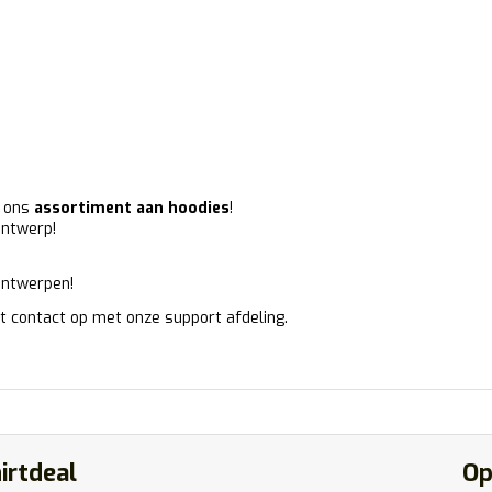
s ons
assortiment aan hoodies
!
ontwerp!
ontwerpen!
 contact op met onze support afdeling.
irtdeal
Op