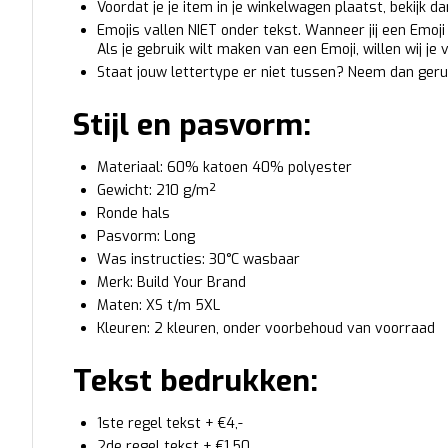
Voordat je je item in je winkelwagen plaatst, bekijk d
Emojis vallen NIET onder tekst. Wanneer jij een Emoji t
Als je gebruik wilt maken van een Emoji, willen wij je
Staat jouw lettertype er niet tussen? Neem dan geru
Stijl en pasvorm:
Materiaal: 60% katoen 40% polyester
Gewicht: 210 g/m²
Ronde hals
Pasvorm: Long
Was instructies: 30°C wasbaar
Merk: Build Your Brand
Maten: XS t/m 5XL
Kleuren: 2 kleuren, onder voorbehoud van voorraad
Tekst bedrukken:
1ste regel tekst + €4,-
2de regel tekst + €1,50