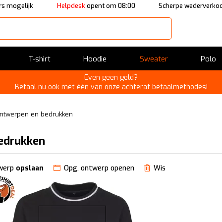
s mogelijk
Helpdesk
opent om 08:00
Scherpe wederverkoo
T-shirt
Hoodie
Sweater
Polo
Even geen geld?
Betaal nu ook met één van onze achteraf betaalmethodes!
ntwerpen en bedrukken
edrukken
werp
opslaan
Opg. ontwerp openen
Wis