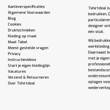
Aanleverspecificaties
Tshirtdeal is
Algemene Voorwaarden
bedrukken, 
Blog
particuliere
Cookies
designer ont
Druktechnieken
één stuk.
Kleding op maat
Wij bedrukken
Maat Tabel
werkkleding 
Meest gestelde vragen
Daarnaast be
Privacy
met je eigen
Instructievideos
professione
Start je eigen kledinglijn
bestandscont
Vacatures
ondersteunt 
Verzend & Retourneren
oplages voor
Over Tshirtdeal
wederverkope