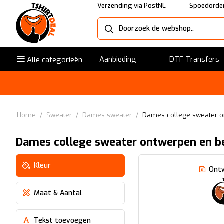
Verzending via PostNL
Spoedorder
Aanbieding
DTF Transfers
Alle categorieën
Home
/
Sweater
/
Dames sweater
/
Dames college sweater o
Dames college sweater ontwerpen en b
Kleur
Ont
Maat & Aantal
Tekst toevoegen