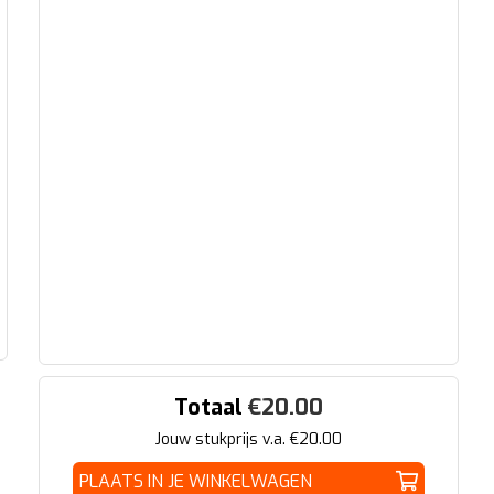
Totaal
€
20.00
Jouw stukprijs v.a. €
20.00
PLAATS IN JE WINKELWAGEN