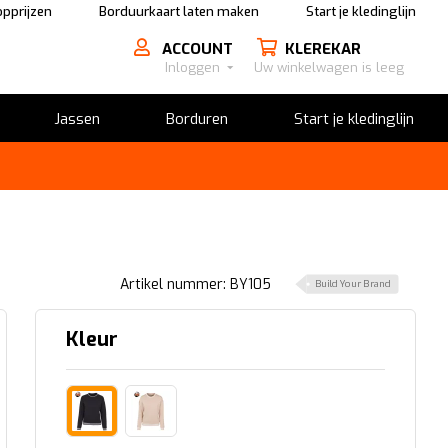
pprijzen
Borduurkaart laten maken
Start je kledinglijn
ACCOUNT
KLEREKAR
Inloggen
Uw winkelwagen is leeg
Jassen
Borduren
Start je kledinglijn
Artikel nummer: BY105
Build Your Brand
Kleur