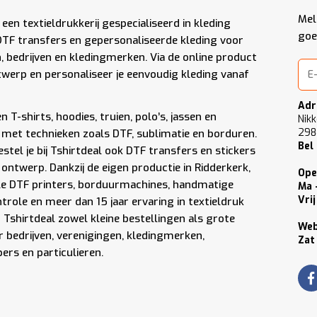
Mel
 een textieldrukkerij gespecialiseerd in kleding
goe
DTF transfers en gepersonaliseerde kleding voor
n, bedrijven en kledingmerken. Via de online product
werp en personaliseer je eenvoudig kleding vanaf
Adr
 T-shirts, hoodies, truien, polo’s, jassen en
Nikk
298
met technieken zoals DTF, sublimatie en borduren.
Bel
stel je bij Tshirtdeal ook DTF transfers en stickers
 ontwerp. Dankzij de eigen productie in Ridderkerk,
Ope
le DTF printers, borduurmachines, handmatige
Ma 
Vrij
role en meer dan 15 jaar ervaring in textieldruk
Tshirtdeal zowel kleine bestellingen als grote
We
 bedrijven, verenigingen, kledingmerken,
Zat
rs en particulieren.