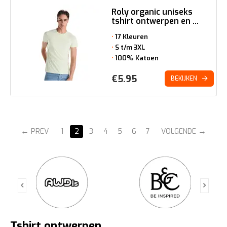
Roly organic uniseks
tshirt ontwerpen en ...
17 Kleuren
S t/m 3XL
100% Katoen
€
5.95
BEKIJKEN
PREV
1
2
3
4
5
6
7
VOLGENDE
Tshirt ontwerpen