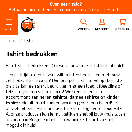
Even geen geld?
Betaal nu ook met één van onze achteraf betaalmethodes!
MENU
ZOEKEN
ACCOUNT
KLEREKAR
Home
/
T-shirt
Tshirt bedrukken
Een T shirt bedrukken? Ontwerp jouw unieke Tshirtdeal shirt!
Heb je altijd al een T-shirt willen laten bedrukken met jouw
zelfbedachte ontwerp? Dan ben je bij Tshirtdeal op de juiste
plek! Je kan een shirt bedrukken met een logo, afbeelding of
tekst tegen een scherpe prijs! We bieden een ruim
assortiment aan
heren tshirts
,
dames tshirts
en
kinder
tshirts
die allemaal kunnen worden gepersonaliseerd! Je
besteld al een T-shirt inclusief tekst of logo voor maar €8,-!
Al onze producten kan je makkelijk en snel bij jouw thuis laten
bezorgen in België. Zo heb jij jouw unieke T-shirt zo snel
mogelijk in huis!