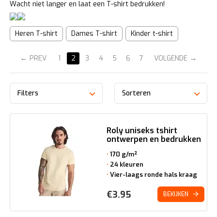
Wacht niet langer en laat een T-shirt bedrukken!
Heren T-shirt
Dames T-shirt
Kinder t-shirt
PREV
1
2
3
4
5
6
7
VOLGENDE
Filters
Sorteren
Roly uniseks tshirt
ontwerpen en bedrukken
170 g/m²
24 kleuren
Vier-laags ronde hals kraag
€
3.95
BEKIJKEN