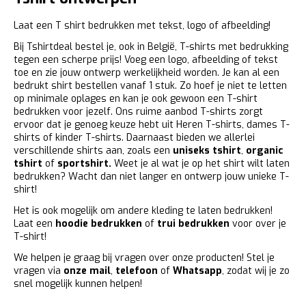
Laat een T shirt bedrukken met tekst, logo of afbeelding!
Bij Tshirtdeal bestel je, ook in België, T-shirts met bedrukking
tegen een scherpe prijs! Voeg een logo, afbeelding of tekst
toe en zie jouw ontwerp werkelijkheid worden. Je kan al een
bedrukt shirt bestellen vanaf 1 stuk. Zo hoef je niet te letten
op minimale oplages en kan je ook gewoon een T-shirt
bedrukken voor jezelf. Ons ruime aanbod T-shirts zorgt
ervoor dat je genoeg keuze hebt uit Heren T-shirts, dames T-
shirts of kinder T-shirts. Daarnaast bieden we allerlei
verschillende shirts aan, zoals een
uniseks tshirt
,
organic
tshirt
of
sportshirt.
Weet je al wat je op het shirt wilt laten
bedrukken? Wacht dan niet langer en ontwerp jouw unieke T-
shirt!
Het is ook mogelijk om andere kleding te laten bedrukken!
Laat een
hoodie bedrukken
of
trui bedrukken
voor over je
T-shirt!
We helpen je graag bij vragen over onze producten! Stel je
vragen via
onze mail
,
telefoon
of
Whatsapp
, zodat wij je zo
snel mogelijk kunnen helpen!