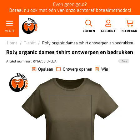
Even geen geld?
Betaal nu ook met één van onze achteraf betaalmethodes!
MENU
ZOEKEN
ACCOUNT
KLEREKAR
Home
/
T-shirt
/
Roly organic dames tshirt ontwerpen en bedrukken
Roly organic dames tshirt ontwerpen en bedrukken
Artikel nummer: RY6699 BREDA
Roly
Opslaan
Ontwerp openen
Wis