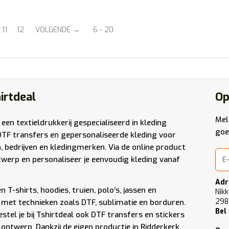
11
12
VOLGENDE
6 - 20
irtdeal
Op
Mel
 een textieldrukkerij gespecialiseerd in kleding
goe
DTF transfers en gepersonaliseerde kleding voor
n, bedrijven en kledingmerken. Via de online product
werp en personaliseer je eenvoudig kleding vanaf
Adr
 T-shirts, hoodies, truien, polo’s, jassen en
Nikk
298
met technieken zoals DTF, sublimatie en borduren.
Bel
stel je bij Tshirtdeal ook DTF transfers en stickers
 ontwerp. Dankzij de eigen productie in Ridderkerk,