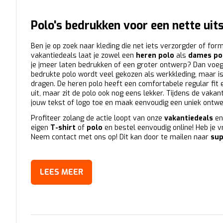
Polo's bedrukken voor een nette uits
Ben je op zoek naar kleding die net iets verzorgder of for
vakantiedeals laat je zowel een
heren polo
als
dames po
je jmeer laten bedrukken of een groter ontwerp? Dan voeg j
bedrukte polo wordt veel gekozen als werkkleding, maar i
dragen. De heren polo heeft een comfortabele regular fit e
uit, maar zit de polo ook nog eens lekker. Tijdens de vaka
jouw tekst of logo toe en maak eenvoudig een uniek ontwerp
Profiteer zolang de actie loopt van onze
vakantiedeals
en
eigen
T-shirt
of
polo
en bestel eenvoudig online! Heb je 
Neem contact met ons op! Dit kan door te mailen naar
sup
LEES MEER