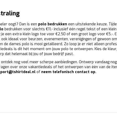
traling
meler oogt? Dan is een
polo bedrukken
een uitstekende keuze. Tijd
lo
bedrukken voor slechts €11,- inclusief één regel tekst of een klein
e een extra klein logo toe voor €2,50 of een groot logo voor €5,-. 
s ook ideaal voor beurzen, evenementen, verenigingen of gewoon om
n de dames polo is mooi getailleerd. Zo loop je er niet alleen profe
ntiedeals is dit hét moment om jouw polo te ontwerpen. Kies de kleur
 dat helemaal bij jou of jouw bedrijf past.
 ontdek nog veel meer scherpe aanbiedingen. Ontwerp vandaag nog
vragen over onze vakantiedeals of het ontwerpen van één van de it
port@tshirtdeal.nl
of
neem telefonisch contact op.