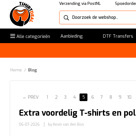
Verzending via PostNL
Spoedorder
Aanbieding
DTF Transfers
Alle categorieën
Home
/
Blog
PREV
1
2
3
4
5
6
7
8
9
10
Extra voordelig T-shirts en po
06-07-2026
by Kevin van den Bos