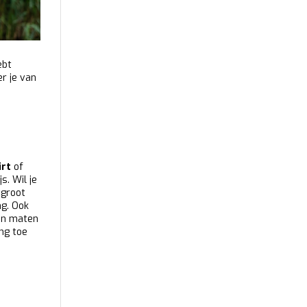
ebt
er je van
irt
of
s. Wil je
 groot
ng. Ook
 en maten
ing toe