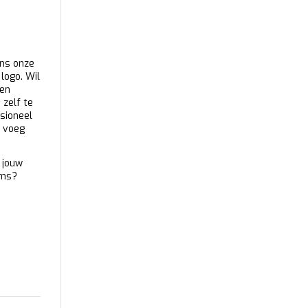
ens onze
 logo. Wil
Een
 zelf te
ssioneel
, voeg
 jouw
ems?