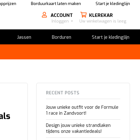
pprijzen
Borduurkaart laten maken
Start je kledinglijn
ACCOUNT
KLEREKAR
Inloggen
Uw winkelwagen is leeg
Jassen
Borduren
Start je kledinglijn
RECENT POSTS
Jouw unieke outfit voor de Formule
1 race in Zandvoort!
als
Design jouw unieke strandlaken
tijdens onze vakantiedeals!