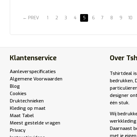
PREV
1
2
3
4
5
6
7
8
9
10
Klantenservice
Over Tsh
Aanleverspecificaties
Tshirtdeal is
Algemene Voorwaarden
bedrukken, 
Blog
particuliere
Cookies
designer ont
Druktechnieken
één stuk.
Kleding op maat
Wij bedrukken
Maat Tabel
werkkleding 
Meest gestelde vragen
Daarnaast be
Privacy
met je eigen