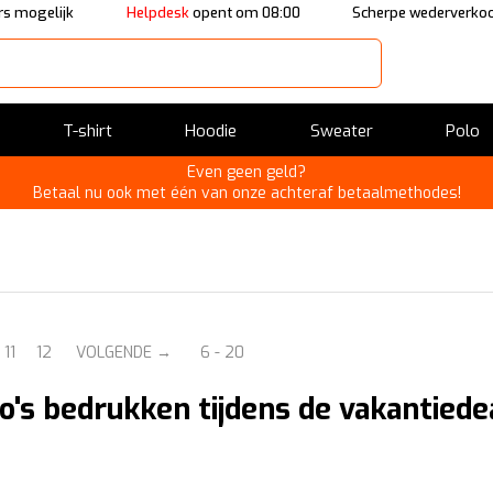
s mogelijk
Helpdesk
opent om 08:00
Scherpe wederverkoo
T-shirt
Hoodie
Sweater
Polo
Even geen geld?
Betaal nu ook met één van onze achteraf betaalmethodes!
11
12
VOLGENDE
6 - 20
lo's bedrukken tijdens de vakantiede