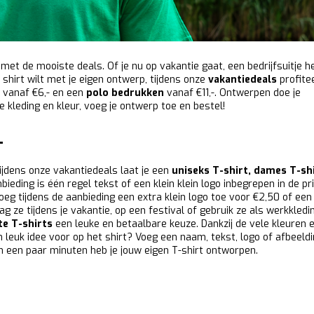
met de mooiste deals. Of je nu op vakantie gaat, een bedrijfsuitje h
hirt wilt met je eigen ontwerp, tijdens onze
vakantiedeals
profite
vanaf €6,- en een
polo bedrukken
vanaf €11,-. Ontwerpen doe je
e kleding en kleur, voeg je ontwerp toe en bestel!
-
Tijdens onze vakantiedeals laat je een
uniseks T-shirt
,
dames T-sh
bieding is één regel tekst of een klein klein logo inbegrepen in de prij
eg tijdens de aanbieding een extra klein logo toe voor €2,50 of een
ag ze tijdens je vakantie, op een festival of gebruik ze als werkkledi
e T-shirts
een leuke en betaalbare keuze. Dankzij de vele kleuren
een leuk idee voor op het shirt? Voeg een naam, tekst, logo of afbeeld
en een paar minuten heb je jouw eigen T-shirt ontworpen.