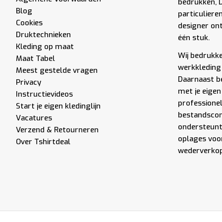
bedrukken, 
Blog
particuliere
Cookies
designer ont
Druktechnieken
één stuk.
Kleding op maat
Wij bedrukken
Maat Tabel
werkkleding 
Meest gestelde vragen
Daarnaast be
Privacy
met je eigen
Instructievideos
professione
Start je eigen kledinglijn
bestandscont
Vacatures
ondersteunt 
Verzend & Retourneren
oplages voor
Over Tshirtdeal
wederverkope