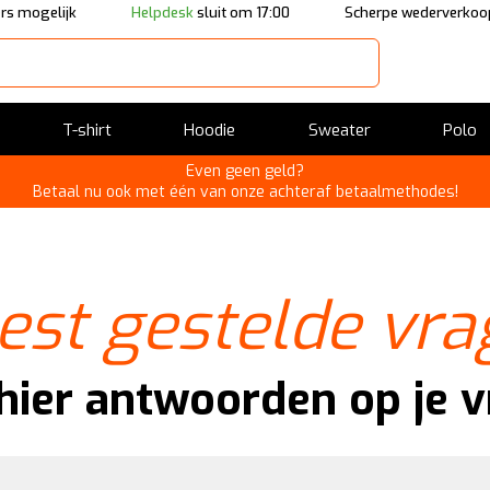
rs mogelijk
Helpdesk
sluit om 17:00
Scherpe wederverkoop
T-shirt
Hoodie
Sweater
Polo
Even geen geld?
Betaal nu ook met één van onze achteraf betaalmethodes!
est gestelde vra
hier antwoorden op je 