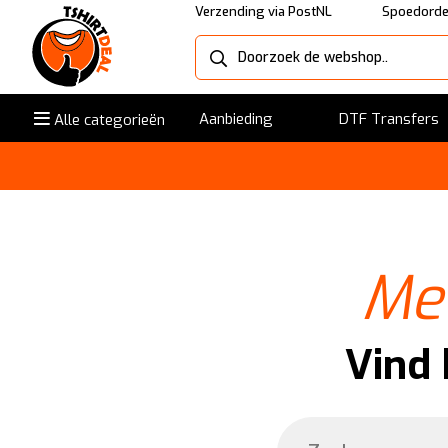
Verzending via PostNL
Spoedorde
Aanbieding
DTF Transfers
Alle categorieën
Me
Vind 