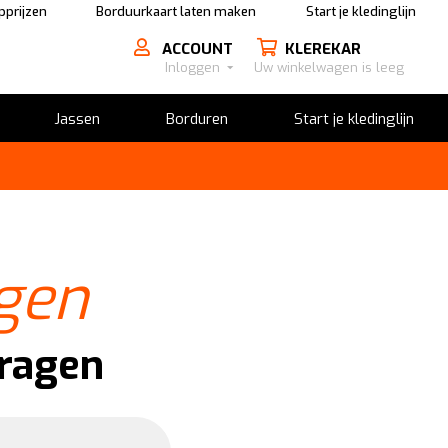
prijzen
Borduurkaart laten maken
Start je kledinglijn
ACCOUNT
KLEREKAR
Inloggen
Uw winkelwagen is leeg
Jassen
Borduren
Start je kledinglijn
gen
vragen