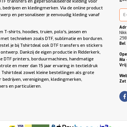
DTF transfers en gepersonaliseerde kleding voor
n, bedrijven en kledingmerken. Via de online product
werp en personaliseer je eenvoudig kleding vanaf
Adr
 T-shirts, hoodies, truien, polo’s, jassen en
Nikk
298
met technieken zoals DTF, sublimatie en borduren.
Bel
stel je bij Tshirtdeal ook DTF transfers en stickers
 ontwerp. Dankzij de eigen productie in Ridderkerk,
Ope
le DTF printers, borduurmachines, handmatige
Ma 
Vrij
role en meer dan 15 jaar ervaring in textieldruk
Tshirtdeal zowel kleine bestellingen als grote
We
 bedrijven, verenigingen, kledingmerken,
Zat
rs en particulieren.